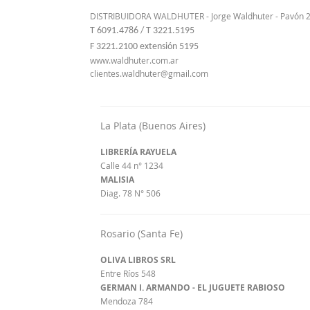
DISTRIBUIDORA WALDHUTER - Jorge Waldhuter - Pavón 26
T 6091.4786 / T 3221.5195
F 3221.2100 extensión 5195
www.waldhuter.com.ar
clientes.waldhuter@gmail.com
La Plata (Buenos Aires)
LIBRERÍA RAYUELA
Calle 44 n° 1234
MALISIA
Diag. 78 N° 506
Rosario (Santa Fe)
OLIVA LIBROS SRL
Entre Ríos 548
GERMAN I. ARMANDO - EL JUGUETE RABIOSO
Mendoza 784