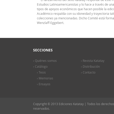
Estudios Latinoamericanistas y lo hace a través de una
tipos de apoyos económicos que hacen posible la edic
Académico respalda con su idoneidad y trayectoria tale
colecciones ya mencionadas. Dicho Comité está formado
Wenzlaff-Eggebert.
SECCIONES
› Quiénes somos
› Revista Katatay
› Catálogo
› Distribución
› Tesis
› Contacto
› Memorias
› Ensayos
Copyright © 2013 Ediciones Katatay | Todos los derecho
reservados.