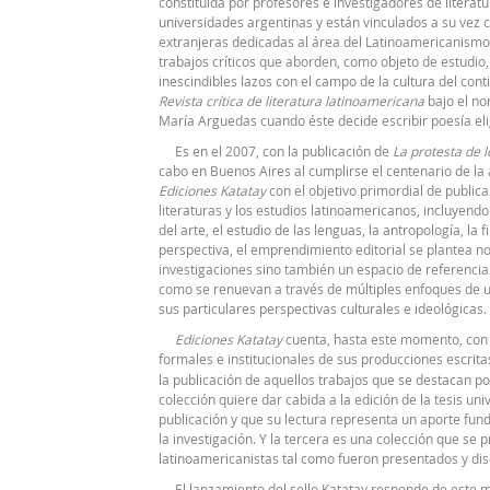
constituida por profesores e investigadores de literat
universidades argentinas y están vinculados a su vez 
extranjeras dedicadas al área del Latinoamericanismo. 
trabajos críticos que aborden, como objeto de estudio, 
inescindibles lazos con el campo de la cultura del co
Revista crítica de literatura latinoamericana
bajo el n
María Arguedas cuando éste decide escribir poesía el
Es en el 2007, con la publicación de
La protesta de l
cabo en Buenos Aires al cumplirse el centenario de la
Ediciones Katatay
con el objetivo primordial de publica
literaturas y los estudios latinoamericanos, incluyend
del arte, el estudio de las lenguas, la antropología, la f
perspectiva, el emprendimiento editorial se plantea n
investigaciones sino también un espacio de referenci
como se renuevan a través de múltiples enfoques de u
sus particulares perspectivas culturales e ideológicas.
Ediciones
Katatay
cuenta, hasta este momento, con 
formales e institucionales de sus producciones escrita
la publicación de aquellos trabajos que se destacan po
colección quiere dar cabida a la edición de la tesis uni
publicación y que su lectura representa un aporte fun
la investigación. Y la tercera es una colección que se
latinoamericanistas tal como fueron presentados y di
El lanzamiento del sello Katatay responde de este mo