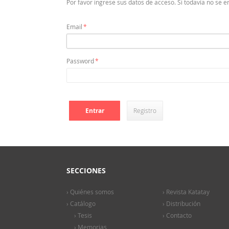
Por favor ingrese sus datos de acceso. Si todavía no se e
Email
Password
Registro
SECCIONES
› Quiénes somos
› Revista Katatay
› Catálogo
› Distribución
› Tesis
› Contacto
› Memorias