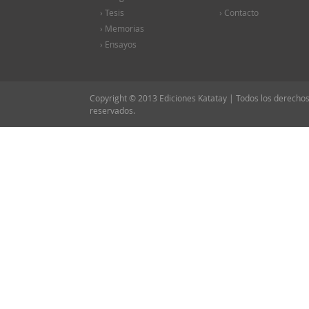
› Tesis
› Contacto
› Memorias
› Ensayos
Copyright © 2013 Ediciones Katatay | Todos los derecho
reservados.