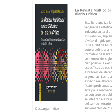
La Revista Multicolor
diario Crítica
Este libro analiza l
vanguardia estética
industria cultural e
los Sábados,
suplem
Crítica
, dirigido por
Ulises Petit de Mur
autora define a la 
formativo de la lite
comienzos del siglo
hizo posible la exi
específicos de escr
escritores de literat
argentinas. Los rel
espacio reelaboraro
ficción problemática
arte y a la renovaci
un conjunto de publ
se integran a esta 
del campo literario 
suplementos de
Crí
Descargar Índice