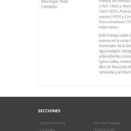
Prensa
; las revist
Descargar Texto
(1921-1922) y
Martí
Completo
1924-1927);
Poesía.
poesía
(1933) y
Cont
francotiradores
(19
entre otras–.
Este trabajo sobre 
avanza en la corta t
materiales de la lit
rigurosidad e intel
antecedentes conoci
Sylvia Saítta, Annick
libro de Mascioto o
renovada y al mism
SECCIONES
› Quiénes somos
› Revista Katatay
› Catálogo
› Distribución