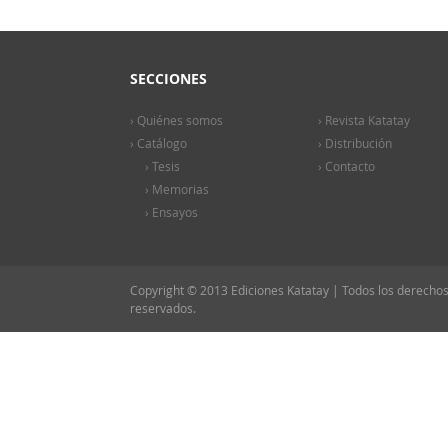
SECCIONES
› Quiénes somos
› Revista Katatay
› Catálogo
› Distribución
› Tesis
› Contacto
› Memorias
› Ensayos
Copyright © 2013 Ediciones Katatay | Todos los derecho
reservados.