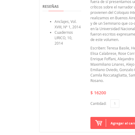
fuera de sí presentamos u
RESEÑAS
críticos sobre el narrador
provienen del Coloquio In
realizamos en Buenos Air
Anclajes, Vol.
y de un Seminario que co
XVIII, Nº 1, 2014
en la Universidad Nacional
Cuadernos
fueron escritos expresame
LIRICO, 10,
de este volumen.
2014
Escriben: Teresa Basile, H
Elisa Calabrese, Rose Corr
Enrique Foffani, Alejandr
Maximiliano Linares, Alejo
Emiliano Oviedo, Gonzalo O
Camila Roccatagliatta, Sa
Rosano.
$ 16200
Cantidad:
Agregar al car