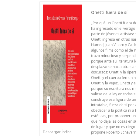
Onetti fuera de sí
¿Por qué un Onetti fuera de
ha ingresado en el vértigo
parte de jóvenes artistas: 
Onetti ingresa en otras na
Hamed, Juan Villoro y Carl
algunos films como el de P
trazo minucioso y serpent
porque ante su literatura 
desplazarse hacia otras ar
discursos: Onetti y la ópera
Onetti y el cuerpo femenino
Onetti y la vejez, Onetti y 
porque su escritura nos m
salirse de la ley en todas 
construye esa figura de un
intratable, fuera de sí por
obedecer a la política ni a
estéticas, por proponer un
que no deja las cosas en su
de lugar y que no es ciego
Descargar Índice
propone Roberto Echavarren