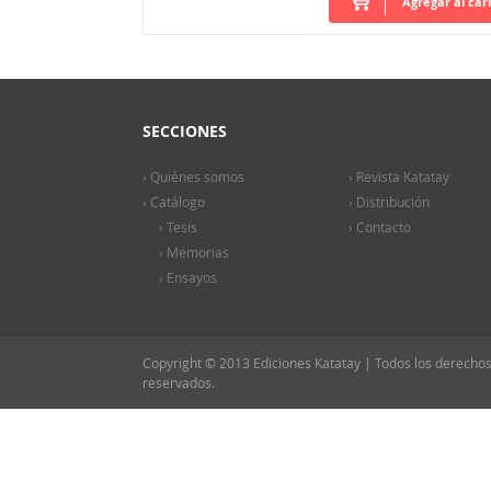
Agregar al car
SECCIONES
› Quiénes somos
› Revista Katatay
› Catálogo
› Distribución
› Tesis
› Contacto
› Memorias
› Ensayos
Copyright © 2013 Ediciones Katatay | Todos los derecho
reservados.