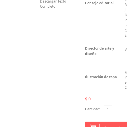
Descargar Texto
Consejo editorial
M
Completo
J
D
J
S
C
E
Director de arte y
V
diseño
G
Ilustración de tapa
P
s
2
$ 0
Cantidad: