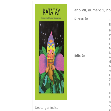
año VII, número 9, n
Dirección
T
E
H
P
F
F
M
N
Edición
A
G
M
A
G
S
J
H
E
A
S
Descargar Índice
E