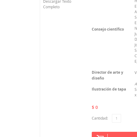
H
Descargar Texto
E
Completo
A
S
E
N
Consejo científico
J
D
J
S
C
E
Director de arte y
V
diseño
A
Ilustración de tapa
S
x
$ 0
Cantidad: