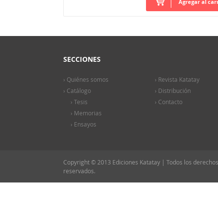
Agregar al car
SECCIONES
› Quiénes somos
› Revista Katatay
› Catálogo
› Distribución
› Tesis
› Contacto
› Memorias
› Ensayos
Copyright © 2013 Ediciones Katatay | Todos los derecho
reservados.