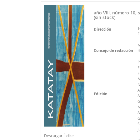
año VIII, número 10,
(sin stock)
T
Dirección
E
M
Consejo de redacción
H
P
F
F
M
N
A
Edición
A
G
M
A
G
S
J
Descargar Índice