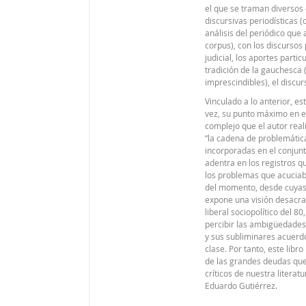
el que se traman diversos 
discursivas periodísticas 
análisis del periódico que a
corpus), con los discursos
judicial, los aportes partic
tradición de la gauchesca 
imprescindibles), el discur
Vinculado a lo anterior, est
vez, su punto máximo en 
complejo que el autor rea
“la cadena de problemática
incorporadas en el conjunt
adentra en los registros qu
los problemas que acuciab
del momento, desde cuyas
expone una visión desacra
liberal sociopolítico del 80
percibir las ambigüedades
y sus subliminares acuerd
clase. Por tanto, este libro
de las grandes deudas que 
críticos de nuestra literat
Eduardo Gutiérrez.