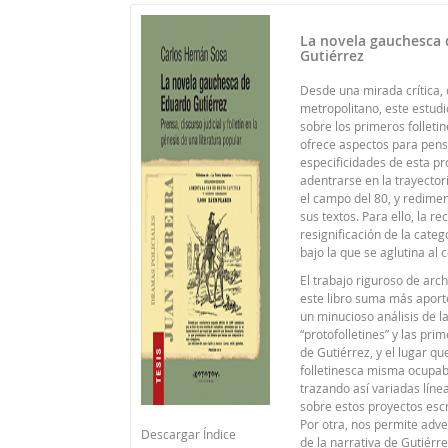
La novela gauchesca
Gutiérrez
Desde una mirada crítica,
metropolitano, este estud
sobre los primeros folleti
ofrece aspectos para pens
especificidades de esta pr
adentrarse en la trayectori
el campo del 80, y redime
sus textos. Para ello, la r
resignificación de la cate
bajo la que se aglutina al 
El trabajo riguroso de arch
este libro suma más aport
un minucioso análisis de l
“protofolletines” y las pr
de Gutiérrez, y el lugar qu
folletinesca misma ocupa
trazando así variadas líne
sobre estos proyectos escri
Por otra, nos permite adve
Descargar Índice
de la narrativa de Gutiérr