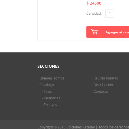
$ 24500
Cantidad:
Agregar al car
SECCIONES
› Quiénes somos
› Revista Katatay
› Catálogo
› Distribución
› Tesis
› Contacto
› Memorias
› Ensayos
Copyright © 2013 Ediciones Katatay | Todos los derecho